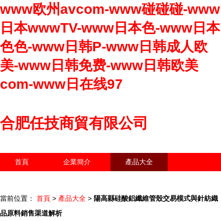
www欧州avcom-www碰碰碰-www
日本wwwTV-www日本色-www日本
色色-www日韩P-www日韩成人欧
美-www日韩免费-www日韩欧美
com-www日在线97
合肥任技商貿有限公司
首頁
企業簡介
產品大全
聯系我們
企業信息
訪客留言
當前位置：
首頁
>
產品大全
>
陽高縣硅酸鋁纖維管殼交易模式與針紡織
品原料銷售渠道解析