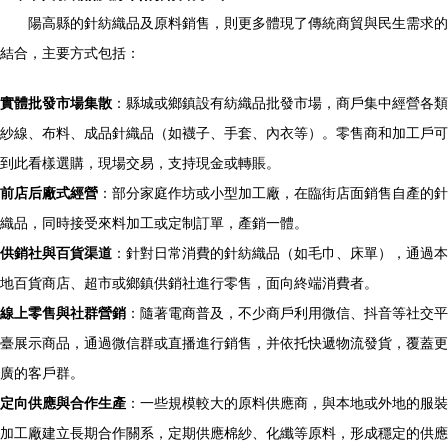
陽高縣的針紡織品及原料銷售，則更多體現了傳統商貿與民生需求的
結合，主要方式包括：
實體批發市場集散
：縣城或鄉鎮設有紡織品批發市場，商戶集中經營各類
紗線、布料、成品針織品（如襪子、手套、內衣等）。零售商和加工戶可
到此看樣選購，現場交易，支持現金或轉賬。
前店后廠式經營
：部分家庭作坊或小型加工廠，在臨街店面銷售自產的針
織品，同時接受來料加工或定制訂單，產銷一體。
供銷社與百貨渠道
：針對日常消費的針紡織品（如毛巾、床單），通過本
地百貨商店、超市或鄉鎮供銷社進行零售，面向終端消費者。
線上零售與社群營銷
：隨著電商普及，不少商戶利用微信、抖音等社交平
臺展示商品，通過微信群或直播進行銷售，并依托快遞物流發貨，覆蓋更
廣的客戶群。
定向供應與合作生產
：一些規模較大的原料供應商，與本地或外地的服裝
加工廠建立長期合作關系，定期供應棉紗、化纖等原料，形成穩定的供應