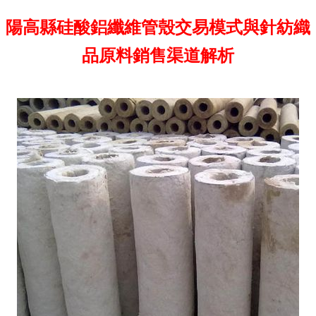
陽高縣硅酸鋁纖維管殼交易模式與針紡織
品原料銷售渠道解析