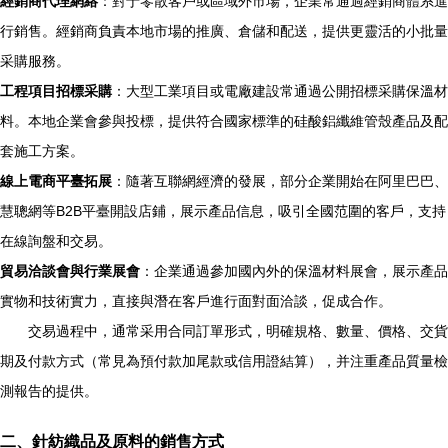
經銷商代理網絡
：對于零散客戶或區域外市場，企業常通過經銷商體系進
行銷售。經銷商負責本地市場的推廣、倉儲和配送，提供更靈活的小批量
采購服務。
工程項目招標采購
：大型工業項目或電廠建設常通過公開招標采購保溫材
料。本地企業會參與投標，提供符合國家標準的硅酸鋁纖維管殼產品及配
套施工方案。
線上電商平臺拓展
：隨著互聯網經濟的發展，部分企業開始在阿里巴巴、
慧聰網等B2B平臺開設店鋪，展示產品信息，吸引全國范圍的客戶，支持
在線詢盤和交易。
貿易洽談會與行業展會
：企業通過參加國內外的保溫材料展會，展示產品
實物和技術實力，直接與潛在客戶進行面對面洽談，促成合作。
交易過程中，通常采用合同訂單形式，明確規格、數量、價格、交貨
期及付款方式（常見為預付款加尾款或信用證結算），并注重產品質量檢
測報告的提供。
二、針紡織品及原料的銷售方式