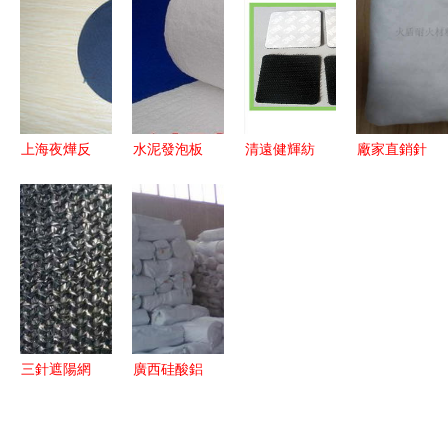
銷售解析
日用百貨的
在拼多多平
促銷，針紡
啟示
臺創下
織品原料熱
6000萬元
銷開啟
農貨與紡織
品銷售佳績
上海夜燁反
水泥發泡板
清遠健輝紡
廠家直銷針
光材料 專
批發報價與
織品 優質
刺熱棉 60g
業庫存紡織
日用百貨一
阻燃魔術貼
針刺棉革新
品與日用百
站式采購指
供應商，專
替代50g熱
貨產品全覽
南
注日用百貨
風棉，助力
安全升級
日用百貨升
級
三針遮陽網
廣西硅酸鋁
直銷，選購
針刺毯 優
瑋琛優質網
質保溫耐火