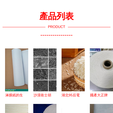
產品列表
PRODUCT
----------------
淋膜紙的生
沙漠衛士胡
湖北95后電
國產大正牌
產工藝與針
楊 葉子的
商新農人
環紡32支針
紡織品原料
生存智慧與
返鄉創業，
織漂白新品