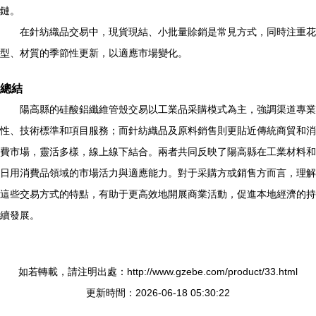
鏈。
在針紡織品交易中，現貨現結、小批量賒銷是常見方式，同時注重花
型、材質的季節性更新，以適應市場變化。
總結
陽高縣的硅酸鋁纖維管殼交易以工業品采購模式為主，強調渠道專業
性、技術標準和項目服務；而針紡織品及原料銷售則更貼近傳統商貿和消
費市場，靈活多樣，線上線下結合。兩者共同反映了陽高縣在工業材料和
日用消費品領域的市場活力與適應能力。對于采購方或銷售方而言，理解
這些交易方式的特點，有助于更高效地開展商業活動，促進本地經濟的持
續發展。
如若轉載，請注明出處：http://www.gzebe.com/product/33.html
更新時間：2026-06-18 05:30:22