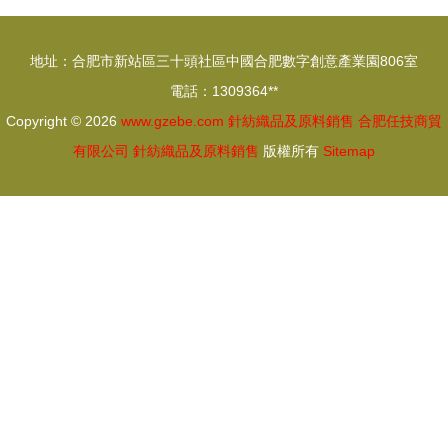
袋，在線咨
材料的全方
詢一站式服
位解讀
地址：合肥市新站區三十頭社區中國合肥數字創意產業園806室
務
電話：1309364**
Copyright © 2026
www.gzebe.com
針紡織品及原料銷售
合肥任技商貿
有限公司
針紡織品及原料銷售
版權所有
Sitemap